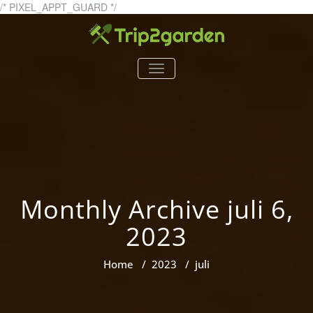
Skip
/* PIXEL_APPT_GUARD */
to
content
trip2garden.se
trip2garden.se – allt om
TOGGLE
trädgårdar!
NAVIGATION
Monthly Archive juli 6,
2023
Home
/
2023
/
juli