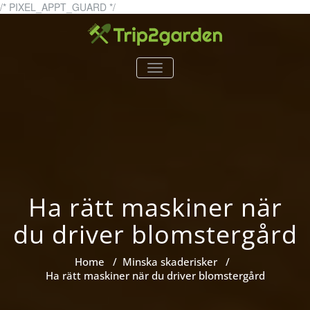
Skip
/* PIXEL_APPT_GUARD */
to
content
trip2garden.se
trip2garden.se – allt om
TOGGLE
trädgårdar!
NAVIGATION
Ha rätt maskiner när
du driver blomstergård
Home
/
Minska skaderisker
/
Ha rätt maskiner när du driver blomstergård