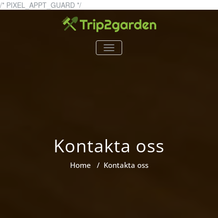
Skip
/* PIXEL_APPT_GUARD */
to
content
trip2garden.se
trip2garden.se – allt om
TOGGLE
trädgårdar!
NAVIGATION
Kontakta oss
Home
/
Kontakta oss