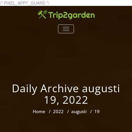
Skip
/* PIXEL_APPT_GUARD */
to
content
trip2garden.se
trip2garden.se – allt om
TOGGLE
trädgårdar!
NAVIGATION
Daily Archive augusti
19, 2022
Home
/
2022
/
augusti
/
19