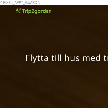
Skip
/* PIXEL_APPT_GUARD */
to
trip2garden
trip2garden.se – allt om t
content
Flytta till hus med 