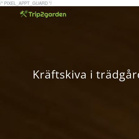
Skip
/* PIXEL_APPT_GUARD */
to
trip2garden
trip2garden.se – allt om t
content
Kräftskiva i trädgå