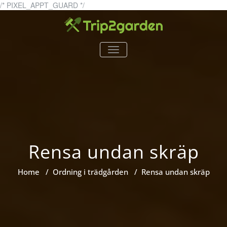
Skip
/* PIXEL_APPT_GUARD */
to
content
trip2garden.se
trip2garden.se – allt om
TOGGLE
trädgårdar!
NAVIGATION
Rensa undan skräp
Home
/
Ordning i trädgården
/
Rensa undan skräp